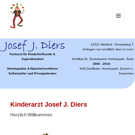
MENÜ
UND
WIDGETS
21521 Wohltorf - Drosselweg 7
Anfragen nur schriftlich über
Kontakt
Facharzt für Kinderheilkunde &
Jugendmedizin
Zertifikat Dt. Zentralverein Homöopath. Ärzte
2006 - 2016:
Homöopathie & Naturheilverfahren
SHZ-Zertifikate: Homöopath, Dozent u.
Selbstzahler und Privatpatienten
Supervisor
Kinderarzt Josef J. Diers
Herzlich Willkommen