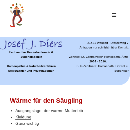
MENÜ
UND
WIDGETS
21521 Wohltorf - Drosselweg 7
Anfragen nur schriftlich über
Kontakt
Facharzt für Kinderheilkunde &
Jugendmedizin
Zertifikat Dt. Zentralverein Homöopath. Ärzte
2006 - 2016:
Homöopathie & Naturheilverfahren
SHZ-Zertifikate: Homöopath, Dozent u.
Selbstzahler und Privatpatienten
Supervisor
Wärme für den Säugling
Ausgangslage: der warme Mutterleib
Kleidung
Ganz wichtig