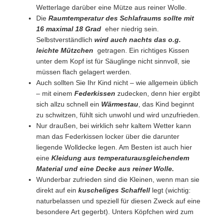
Wetterlage darüber eine Mütze aus reiner Wolle.
Die
Raumtemperatur des Schlafraums sollte mit
16 maximal 18 Grad
eher niedrig sein.
Selbstverständlich
wird auch nachts das o.g.
leichte Mützchen
getragen. Ein richtiges Kissen
unter dem Kopf ist für Säuglinge nicht sinnvoll, sie
müssen flach gelagert werden.
Auch sollten Sie Ihr Kind nicht – wie allgemein üblich
– mit einem
Federkissen
zudecken, denn hier ergibt
sich allzu schnell ein
Wärmestau
, das Kind beginnt
zu schwitzen, fühlt sich unwohl und wird unzufrieden.
Nur draußen, bei wirklich sehr kaltem Wetter kann
man das Federkissen locker über die darunter
liegende Wolldecke legen. Am Besten ist auch hier
eine
Kleidung aus temperaturausgleichendem
Material und eine Decke aus reiner Wolle.
Wunderbar zufrieden sind die Kleinen, wenn man sie
direkt auf ein
kuscheliges Schaffell
legt (wichtig:
naturbelassen und speziell für diesen Zweck auf eine
besondere Art gegerbt). Unters Köpfchen wird zum